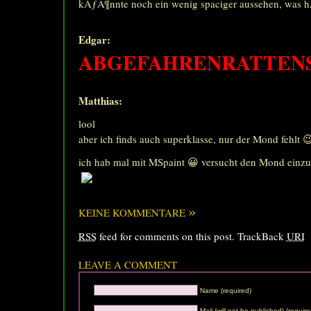
kÃƒÂ¶nnte noch ein wenig spaciger aussehen, was h
Edgar:
ABGEFAHRENRATTENS
Matthias:
lool
aber ich finds auch superklasse, nur der Mond fehlt 
ich hab mal mit MSpaint 😀 versucht den Mond einz
»
KEINE KOMMENTARE
RSS
feed for comments on this post.
TrackBack
URI
LEAVE A COMMENT
Name (required)
Mail (will not be published) (require