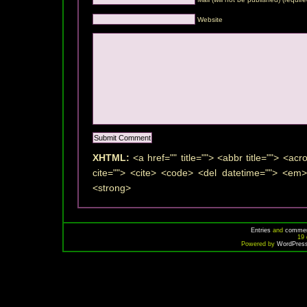
Website
XHTML:
<a href="" title=""> <abbr title=""> <ac
cite=""> <cite> <code> <del datetime=""> <em>
<strong>
Entries
and
comme
19 
Powered by
WordPres